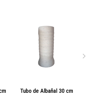
 cm
Tubo de Albañal 30 cm
Tubo de 