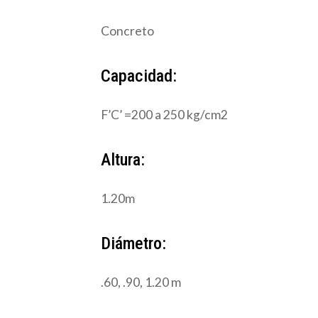
Concreto
Capacidad:
F’C’ =200 a 250 kg/cm2
Altura:
1.20m
Diámetro:
.60, .90, 1.20 m