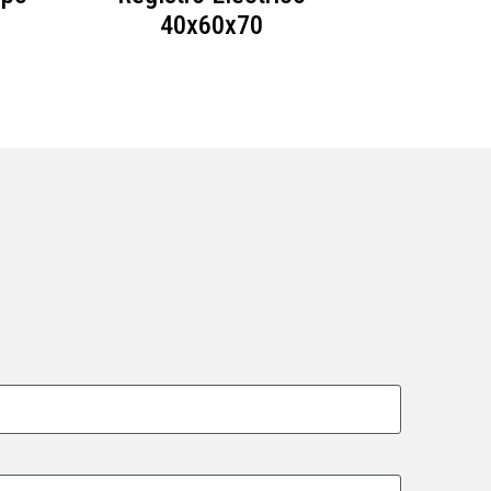
40x60x70
40