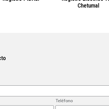
Chetumal
cto
Teléfono